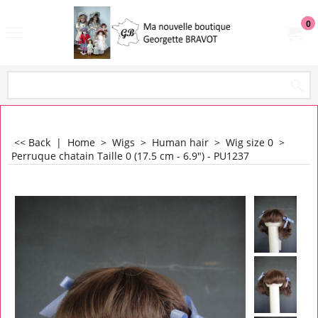
0
<< Back
|
Home
>
Wigs
>
Human hair
>
Wig size 0
>
Perruque chatain Taille 0 (17.5 cm - 6.9") - PU1237