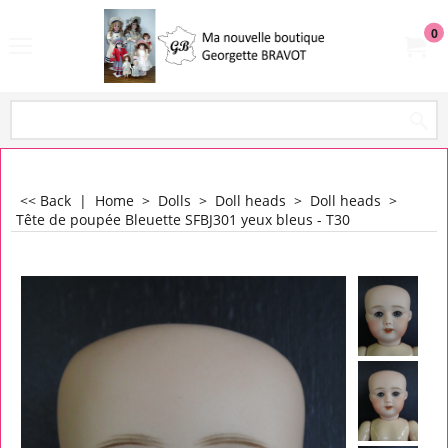
0
<< Back
|
Home
>
Dolls
>
Doll heads
>
Doll heads
>
Tête de poupée Bleuette SFBJ301 yeux bleus - T30