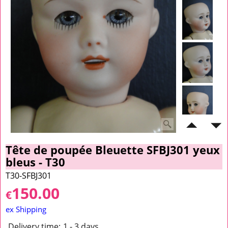
Tête de poupée Bleuette SFBJ301 yeux
bleus - T30
T30-SFBJ301
150.00
€
ex Shipping
Delivery time:
1 - 3 days