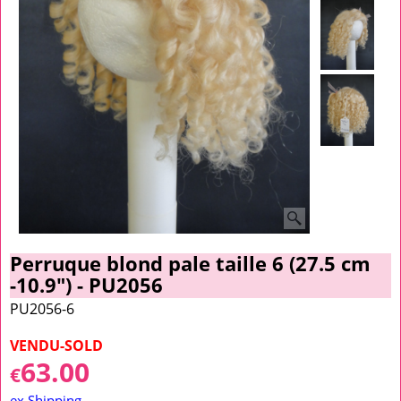
Perruque blond pale taille 6 (27.5 cm
-10.9") - PU2056
PU2056-6
VENDU-SOLD
63.00
€
ex Shipping