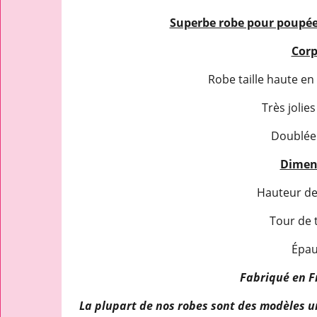
Superbe robe pour poupée 
Corp
Robe taille haute en 
Très jolie
Doublée 
Dimens
Hauteur de 
Tour de t
Épaul
Fabriqué en F
La plupart de nos robes sont des modèles un