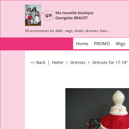
All accessories for dolls : wigs, shoes, dresses, hats...
Home
PROMO
Wigs
<< Back
|
Home
>
Dresses
>
Dresses for 17-18"