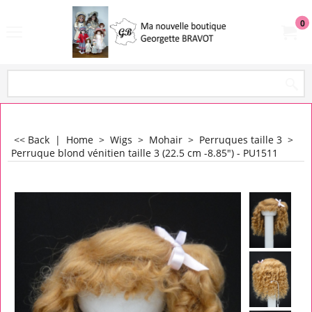
0
<< Back
|
Home
>
Wigs
>
Mohair
>
Perruques taille 3
>
Perruque blond vénitien taille 3 (22.5 cm -8.85") - PU1511