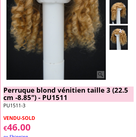
Perruque blond vénitien taille 3 (22.5
cm -8.85") - PU1511
PU1511-3
VENDU-SOLD
46.00
€
ex Shipping