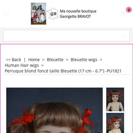
0
<< Back
|
Home
>
Bleuette
>
Bleuette wigs
>
Human Hair wigs
>
Perruque blond foncé taille Bleuette (17 cm - 6.7") -PU1821