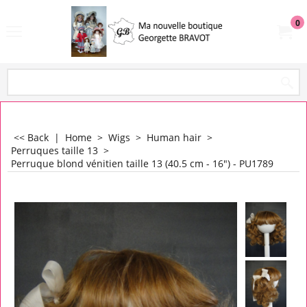
0
<< Back
|
Home
>
Wigs
>
Human hair
>
Perruques taille 13
>
Perruque blond vénitien taille 13 (40.5 cm - 16") - PU1789