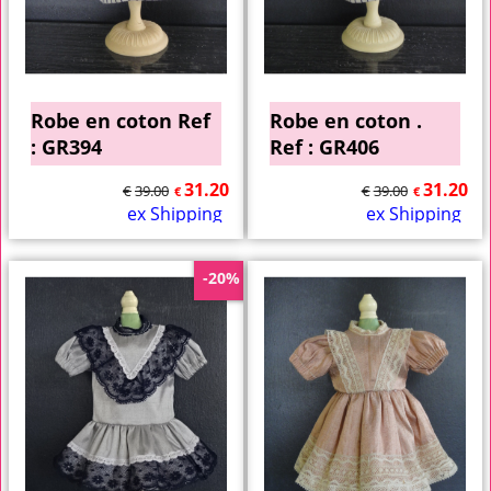
Robe en coton Ref
Robe en coton .
: GR394
Ref : GR406
31.20
31.20
€
39.00
€
39.00
€
€
ex Shipping
ex Shipping
-20%