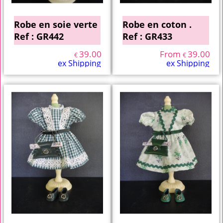
Robe en soie verte
Robe en coton .
Ref : GR442
Ref : GR433
39.00
From
39.00
€
€
ex Shipping
ex Shipping