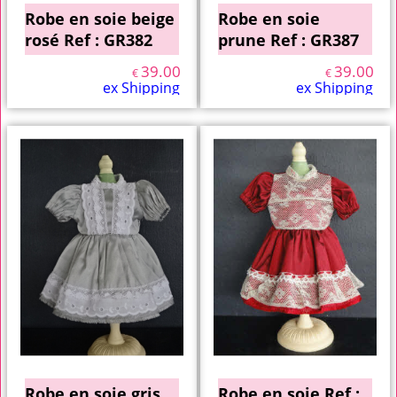
Robe en soie beige
Robe en soie
rosé Ref : GR382
prune Ref : GR387
39.00
39.00
€
€
ex Shipping
ex Shipping
Robe en soie gris
Robe en soie Ref :