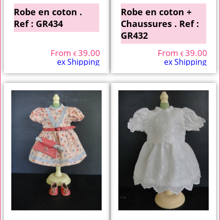
Robe en coton .
Robe en coton +
Ref : GR434
Chaussures . Ref :
GR432
From
39.00
From
39.00
€
€
ex Shipping
ex Shipping