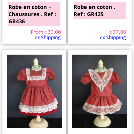
Robe en coton +
Robe en coton .
Chaussures . Ref :
Ref : GR425
GR436
From
39.00
37.00
€
€
ex Shipping
ex Shipping