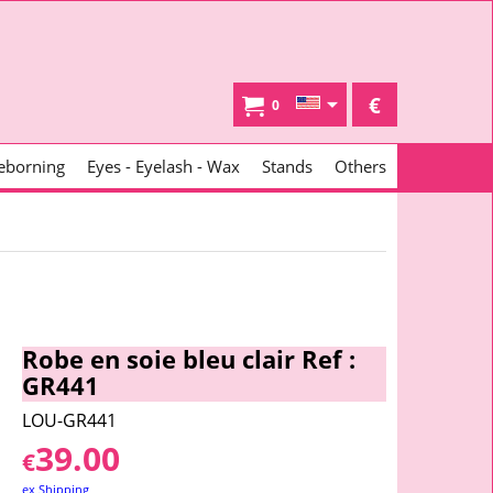
€
0
eborning
Eyes - Eyelash - Wax
Stands
Others
Robe en soie bleu clair Ref :
GR441
LOU-GR441
39.00
€
ex Shipping