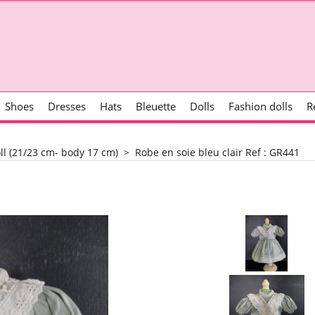
Shoes
Dresses
Hats
Bleuette
Dolls
Fashion dolls
R
oll (21/23 cm- body 17 cm)
>
Robe en soie bleu clair Ref : GR441