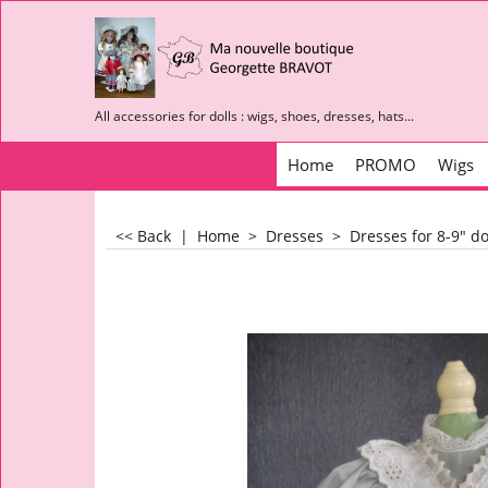
All accessories for dolls : wigs, shoes, dresses, hats...
Home
PROMO
Wigs
<< Back
|
Home
>
Dresses
>
Dresses for 8-9" d