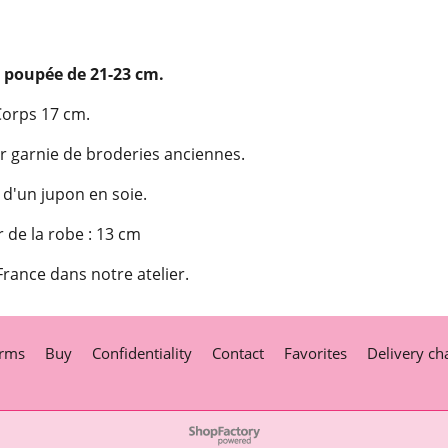
 poupée de 21-23 cm.
orps 17 cm.
ir garnie de broderies anciennes.
d'un jupon en soie.
 de la robe : 13 cm
rance dans notre atelier.
rms
Buy
Confidentiality
Contact
Favorites
Delivery ch
To create online store
ShopFactory eCommerce