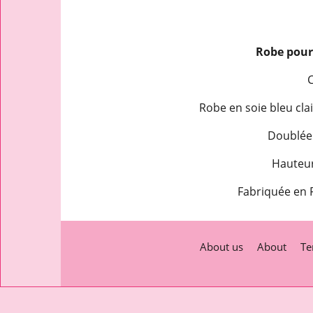
Robe pour
C
Robe en soie bleu cla
Doublée 
Hauteur
Fabriquée en F
About us
About
Te