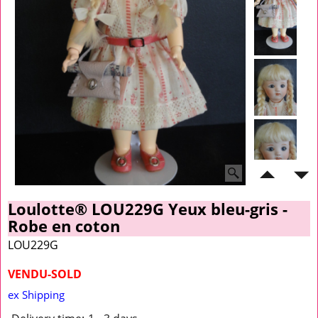
Loulotte® LOU229G Yeux bleu-gris -
Robe en coton
LOU229G
VENDU-SOLD
ex Shipping