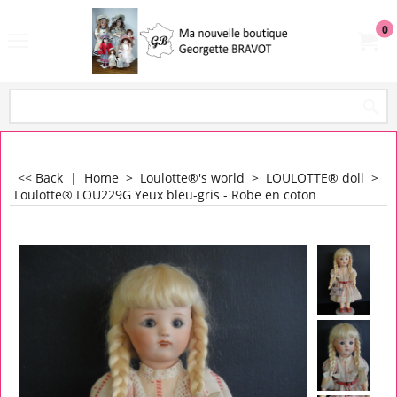
0
<< Back
|
Home
>
Loulotte®'s world
>
LOULOTTE® doll
>
Loulotte® LOU229G Yeux bleu-gris - Robe en coton