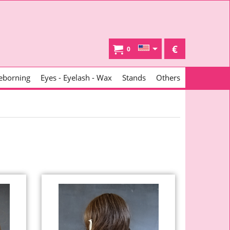
€
0
eborning
Eyes - Eyelash - Wax
Stands
Others