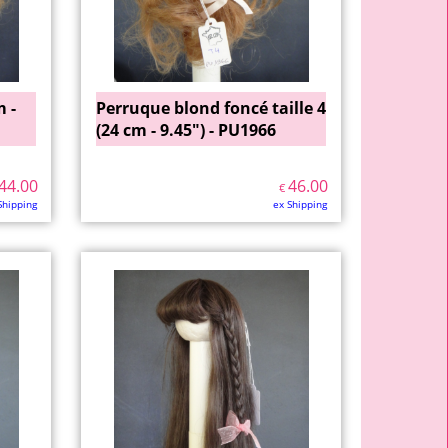
 -
Perruque blond foncé taille 4
(24 cm - 9.45") - PU1966
44.00
46.00
€
Shipping
ex Shipping