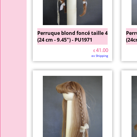
Perruque blond foncé taille 4
Perr
(24 cm - 9.45") - PU1971
(24c
41.00
€
ex Shipping