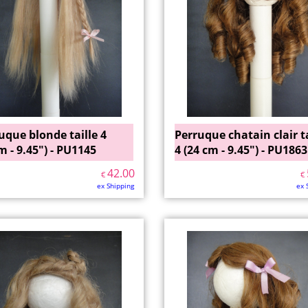
uque blonde taille 4
Perruque chatain clair ta
m - 9.45") - PU1145
4 (24 cm - 9.45") - PU1863
42.00
€
€
ex Shipping
ex 