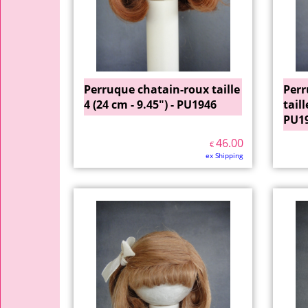
Perruque chatain-roux taille
Perr
4 (24 cm - 9.45") - PU1946
taill
PU1
46.00
€
ex Shipping