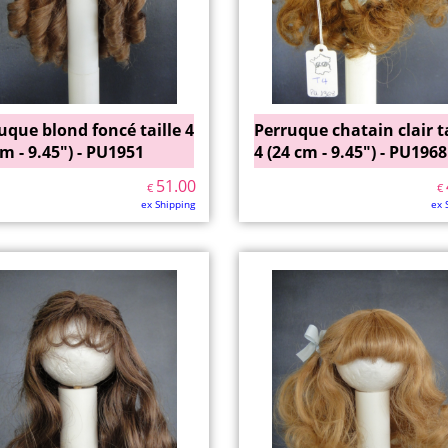
uque blond foncé taille 4
Perruque chatain clair ta
cm - 9.45") - PU1951
4 (24 cm - 9.45") - PU1968
51.00
€
€
ex Shipping
ex 