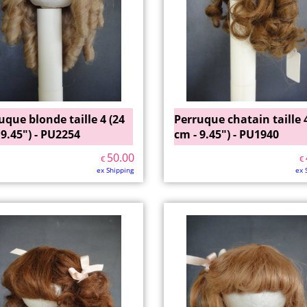
uque blonde taille 4 (24
Perruque chatain taille 4
 9.45") - PU2254
cm - 9.45") - PU1940
50.00
€
€
ex Shipping
ex 