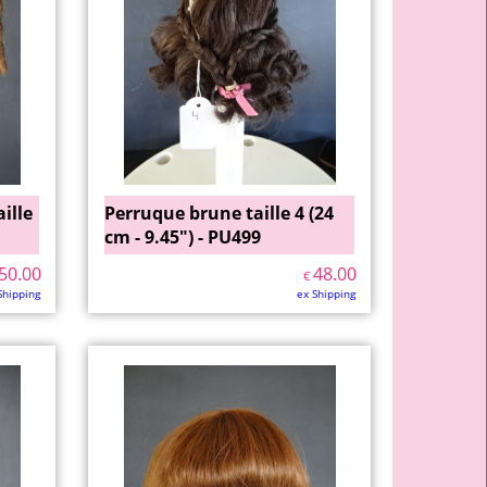
ille
Perruque brune taille 4 (24
cm - 9.45") - PU499
50.00
48.00
€
Shipping
ex Shipping