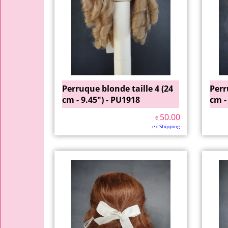
Perruque blonde taille 4 (24
Perr
cm - 9.45") - PU1918
cm -
50.00
€
ex Shipping