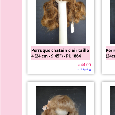
Perruque chatain clair taille
Perr
4 (24 cm - 9.45") - PU1864
(24c
44.00
€
ex Shipping