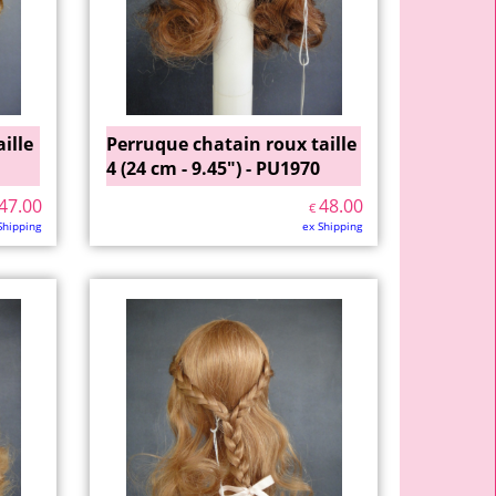
ille
Perruque chatain roux taille
4 (24 cm - 9.45") - PU1970
47.00
48.00
€
Shipping
ex Shipping