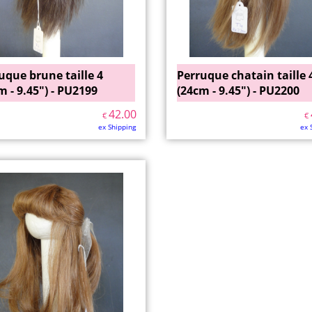
uque brune taille 4
Perruque chatain taille 
m - 9.45") - PU2199
(24cm - 9.45") - PU2200
42.00
€
€
ex Shipping
ex 