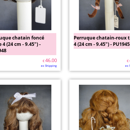
uque chatain foncé
Perruque chatain-roux t
e 4 (24 cm - 9.45") -
4 (24 cm - 9.45") - PU1945
948
46.00
€
€
ex Shipping
ex 