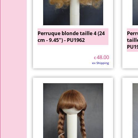
Perruque blonde taille 4 (24
Perr
cm - 9.45") - PU1962
taill
PU1
48.00
€
ex Shipping