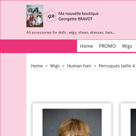
All accessories for dolls : wigs, shoes, dresses, hats...
Home
PROMO
Wigs
Home
>
Wigs
>
Human hair
>
Perruques taille 4