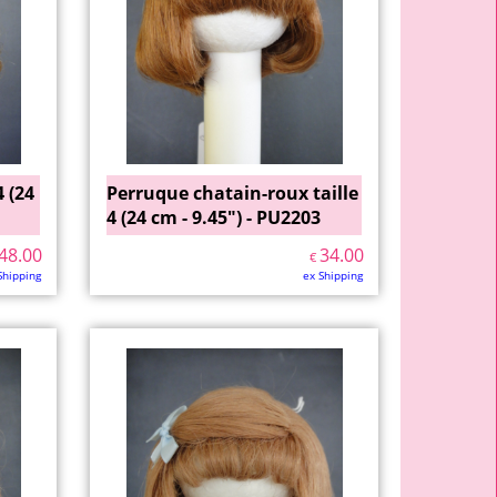
 (24
Perruque chatain-roux taille
4 (24 cm - 9.45") - PU2203
48.00
34.00
€
Shipping
ex Shipping