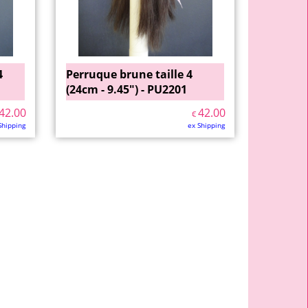
4
Perruque brune taille 4
(24cm - 9.45") - PU2201
42.00
42.00
€
Shipping
ex Shipping