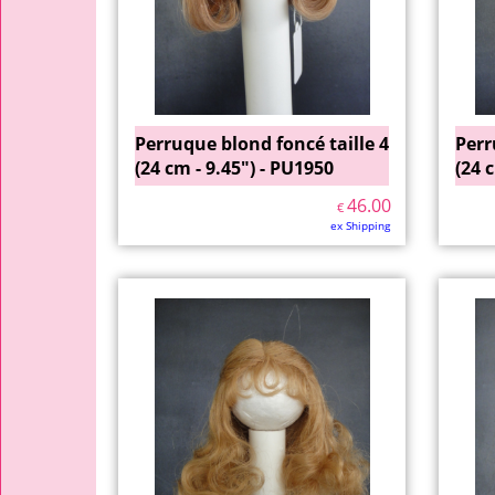
Perruque blond foncé taille 4
Perr
(24 cm - 9.45") - PU1950
(24 
46.00
€
ex Shipping