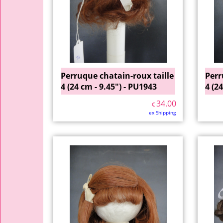
Perruque chatain-roux taille
Perr
4 (24 cm - 9.45") - PU1943
4 (2
34.00
€
ex Shipping