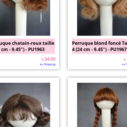
uque chatain-roux taille
Perruque blond foncé Ta
4 cm - 9.45") - PU1963
4 (24 cm - 9.45") - PU1967
34.00
€
€
ex Shipping
ex 