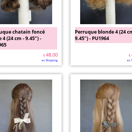
uque chatain foncé
Perruque blonde 4 (24 cm
e 4 (24 cm - 9.45") -
9.45") - PU1964
965
48.00
€
€
ex Shipping
ex 