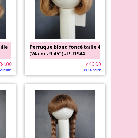
ille
Perruque blond foncé taille 4
(24 cm - 9.45") - PU1944
34.00
46.00
€
Shipping
ex Shipping