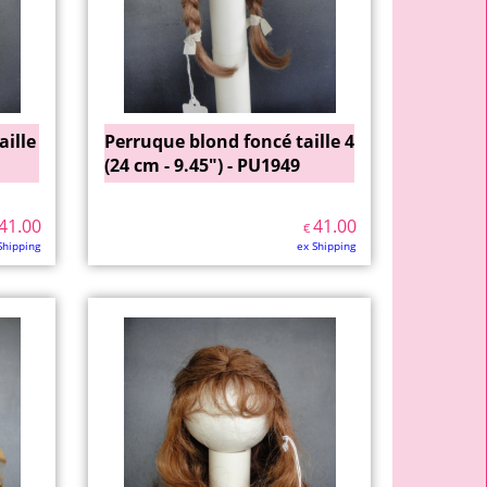
aille
Perruque blond foncé taille 4
(24 cm - 9.45") - PU1949
41.00
41.00
€
Shipping
ex Shipping