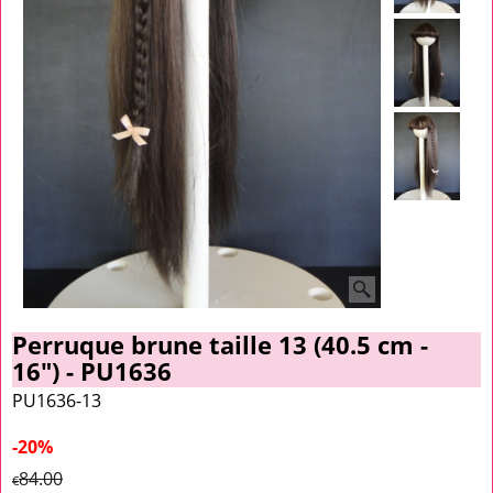
Perruque brune taille 13 (40.5 cm -
16") - PU1636
PU1636-13
-20%
84.00
€