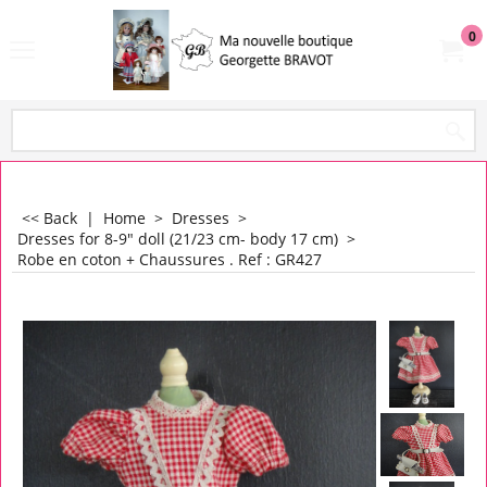
0
<< Back
|
Home
>
Dresses
>
Dresses for 8-9" doll (21/23 cm- body 17 cm)
>
Robe en coton + Chaussures . Ref : GR427