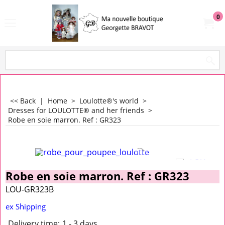
0
<< Back
|
Home
>
Loulotte®'s world
>
Dresses for LOULOTTE® and her friends
>
Robe en soie marron. Ref : GR323
Robe en soie marron. Ref : GR323
LOU-GR323B
ex Shipping
Delivery time:
1 - 3 days